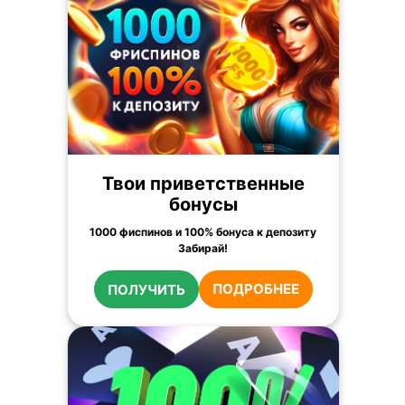
Твои приветственные
бонусы
1000 фиспинов и 100% бонуса к депозиту
Забирай!
ПОДРОБНЕЕ
ПОЛУЧИТЬ