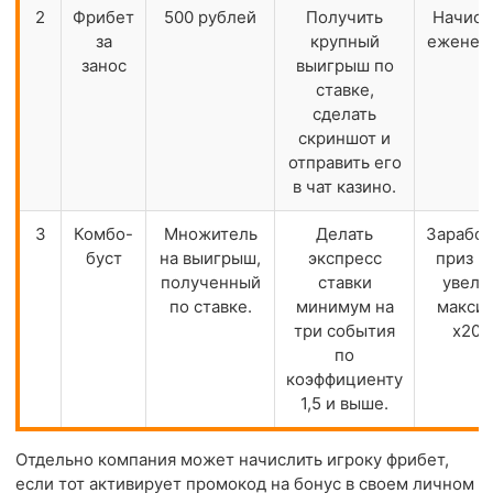
2
Фрибет
500 рублей
Получить
Начисл
за
крупный
еженед
занос
выигрыш по
ставке,
сделать
скриншот и
отправить его
в чат казино.
3
Комбо-
Множитель
Делать
Зарабо
буст
на выигрыш,
экспресс
приз 
полученный
ставки
увели
по ставке.
минимум на
макси
три события
х20 р
по
коэффициенту
1,5 и выше.
Отдельно компания может начислить игроку фрибет,
если тот активирует промокод на бонус в своем личном