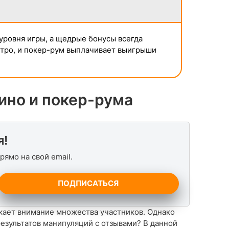
ровня игры, а щедрые бонусы всегда
стро, и покер-рум выплачивает выигрыши
ино и покер-рума
я!
ямо на свой email.
екает внимание множества участников. Однако
результатов манипуляций с отзывами? В данной