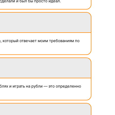
сделали и был бы просто идеал.
, который отвечает моим требованиям по
блях и играть на рубли — это определенно