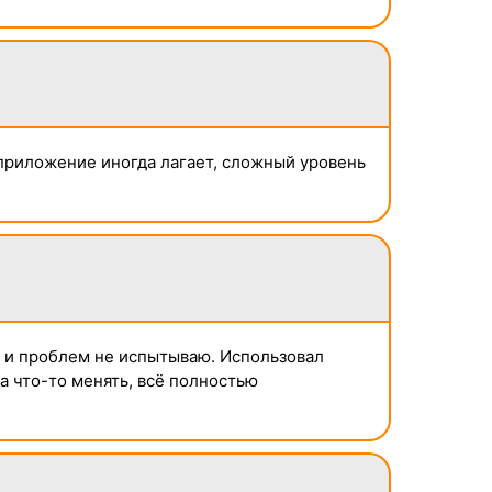
 приложение иногда лагает, сложный уровень
ы и проблем не испытываю. Использовал
 что-то менять, всё полностью