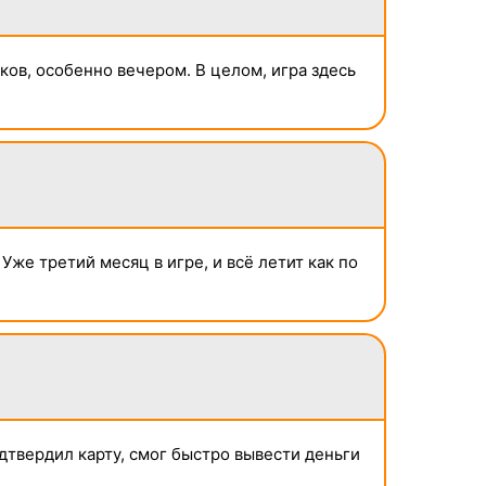
ков, особенно вечером. В целом, игра здесь
же третий месяц в игре, и всё летит как по
одтвердил карту, смог быстро вывести деньги