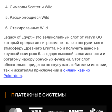
Символы Scatter и Wild
Расширяющиеся Wild
Стекированные Wild
Legacy of Egypt – это великолепный слот от Play'n GO,
который предлагает игрокам не только погрузиться в
атмосферу Древнего Египта, но и получить шанс на
крупный выигрыш благодаря высокой волатильности и
богатому набору бонусных функций. Этот слот
обязательно придется по вкусу как любителям истории,
так и искателям приключений в
онлайн казино
Pokerdom
.
ПЛАТЕЖНЫЕ СИСТЕМЫ