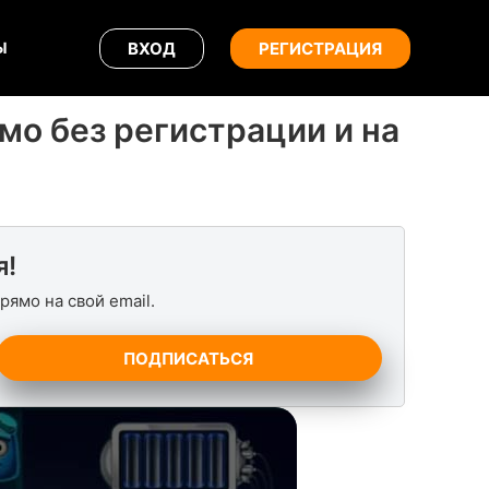
ВХОД
РЕГИСТРАЦИЯ
Ы
мо без регистрации и на
я!
ямо на свой email.