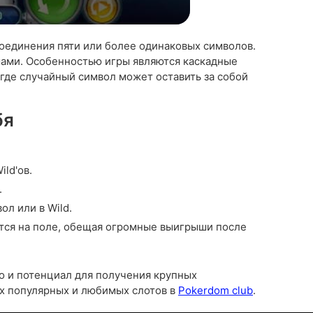
 соединения пяти или более одинаковых символов.
шами. Особенностью игры являются каскадные
 где случайный символ может оставить за собой
бя
ld'ов.
.
ол или в Wild.
ется на поле, обещая огромные выигрыши после
но и потенциал для получения крупных
х популярных и любимых слотов в
Pokerdom club
.