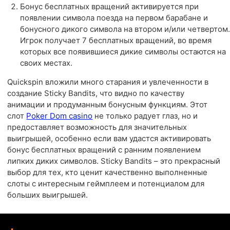
Бонус бесплатных вращений активируется при
появлении символа поезда на первом барабане и
бонусного дикого символа на втором и/или четвертом
Игрок получает 7 бесплатных вращений, во время
которых все появившиеся дикие символы остаются на
своих местах.
Quickspin вложили много старания и увлеченности в
создание Sticky Bandits, что видно по качеству
анимации и продуманным бонусным функциям. Этот
слот
Poker Dom casino
не только радует глаз, но и
предоставляет возможность для значительных
выигрышей, особенно если вам удастся активировать
бонус бесплатных вращений с ранним появлением
липких диких символов. Sticky Bandits – это прекрасный
выбор для тех, кто ценит качественно выполненные
слоты с интересным геймплеем и потенциалом для
больших выигрышей.