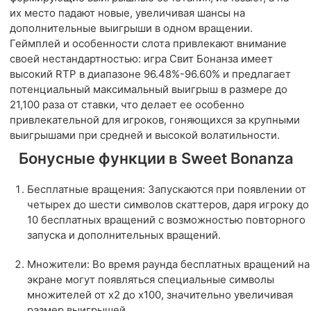
их место падают новые, увеличивая шансы на
дополнительные выигрыши в одном вращении.
Геймплей и особенности слота привлекают внимание
своей нестандартностью: игра Свит Бонанза имеет
высокий RTP в диапазоне 96.48%-96.60% и предлагает
потенциальный максимальный выигрыш в размере до
21,100 раза от ставки, что делает ее особенно
привлекательной для игроков, гоняющихся за крупными
выигрышами при средней и высокой волатильности.
Бонусные функции в Sweet Bonanza
Бесплатные вращения: Запускаются при появлении от
четырех до шести символов скаттеров, даря игроку до
10 бесплатных вращений с возможностью повторного
запуска и дополнительных вращений.
Множители: Во время раунда бесплатных вращений на
экране могут появляться специальные символы
множителей от x2 до x100, значительно увеличивая
размер выигрышей.