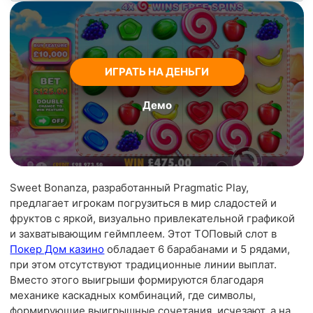
ИГРАТЬ НА ДЕНЬГИ
Демо
Sweet Bonanza, разработанный Pragmatic Play,
предлагает игрокам погрузиться в мир сладостей и
фруктов с яркой, визуально привлекательной графикой
и захватывающим геймплеем. Этот ТОПовый слот в
Покер Дом казино
обладает 6 барабанами и 5 рядами,
при этом отсутствуют традиционные линии выплат.
Вместо этого выигрыши формируются благодаря
механике каскадных комбинаций, где символы,
формирующие выигрышные сочетания, исчезают, а на