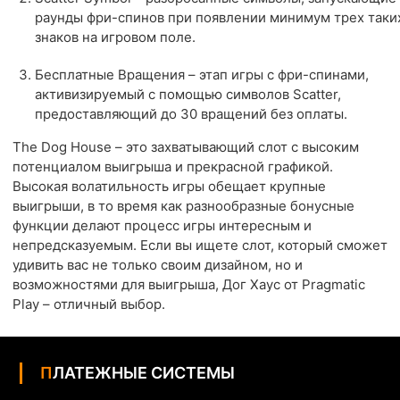
раунды фри-спинов при появлении минимум трех таки
знаков на игровом поле.
Бесплатные Вращения – этап игры с фри-спинами,
активизируемый с помощью символов Scatter,
предоставляющий до 30 вращений без оплаты.
The Dog House – это захватывающий слот с высоким
потенциалом выигрыша и прекрасной графикой.
Высокая волатильность игры обещает крупные
выигрыши, в то время как разнообразные бонусные
функции делают процесс игры интересным и
непредсказуемым. Если вы ищете слот, который сможет
удивить вас не только своим дизайном, но и
возможностями для выигрыша, Дог Хаус от Pragmatic
Play – отличный выбор.
ПЛАТЕЖНЫЕ СИСТЕМЫ